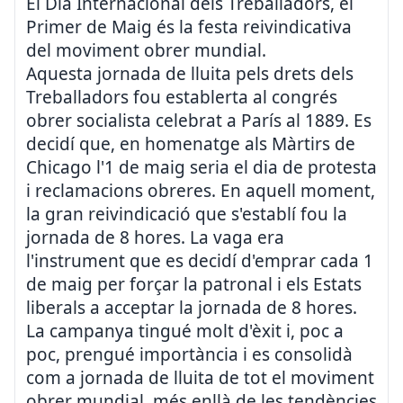
El Dia Internacional dels Treballadors, el
Primer de Maig és la festa reivindicativa
del moviment obrer mundial.
Aquesta jornada de lluita pels drets dels
Treballadors fou establerta al congrés
obrer socialista celebrat a París al 1889. Es
decidí que, en homenatge als Màrtirs de
Chicago l'1 de maig seria el dia de protesta
i reclamacions obreres. En aquell moment,
la gran reivindicació que s'establí fou la
jornada de 8 hores. La vaga era
l'instrument que es decidí d'emprar cada 1
de maig per forçar la patronal i els Estats
liberals a acceptar la jornada de 8 hores.
La campanya tingué molt d'èxit i, poc a
poc, prengué importància i es consolidà
com a jornada de lluita de tot el moviment
obrer mundial, més enllà de les tendències