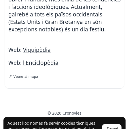
i faccions ideològiques. Actualment,
gairebé a tots els països occidentals
(Estats Units i Gran Bretanya en són
excepcions notables) és un dia festiu.
Web:
Viquipèdia
Web:
l'Enciclopèdia
📍 Veure al mapa
© 2026 Cronovies
Història als carrers · Desenvolupat amb l’ajuda de la IA
Aquest lloc només fa servir cookies tècniques
(ChatGPT).
necessàries per funcionar (p. ex. idioma). No
D’acord