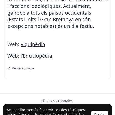
i faccions ideològiques. Actualment,
gairebé a tots els països occidentals
(Estats Units i Gran Bretanya en són
excepcions notables) és un dia festiu.
Web:
Viquipèdia
Web:
l'Enciclopèdia
📍 Veure al mapa
© 2026 Cronovies
Història als carrers · Desenvolupat amb l’ajuda de la IA
Aquest lloc només fa servir cookies tècniques
(ChatGPT).
necessàries per funcionar (p. ex. idioma). No
D’acord