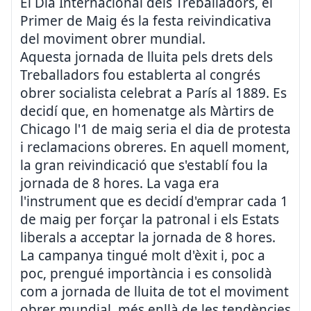
El Dia Internacional dels Treballadors, el
Primer de Maig és la festa reivindicativa
del moviment obrer mundial.
Aquesta jornada de lluita pels drets dels
Treballadors fou establerta al congrés
obrer socialista celebrat a París al 1889. Es
decidí que, en homenatge als Màrtirs de
Chicago l'1 de maig seria el dia de protesta
i reclamacions obreres. En aquell moment,
la gran reivindicació que s'establí fou la
jornada de 8 hores. La vaga era
l'instrument que es decidí d'emprar cada 1
de maig per forçar la patronal i els Estats
liberals a acceptar la jornada de 8 hores.
La campanya tingué molt d'èxit i, poc a
poc, prengué importància i es consolidà
com a jornada de lluita de tot el moviment
obrer mundial, més enllà de les tendències