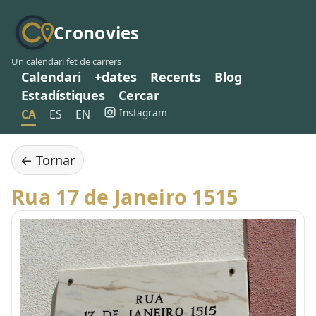
Cronovies
Un calendari fet de carrers
Calendari
+dates
Recents
Blog
Estadístiques
Cercar
Instagram
CA
ES
EN
← Tornar
Rua 17 de Janeiro 1515