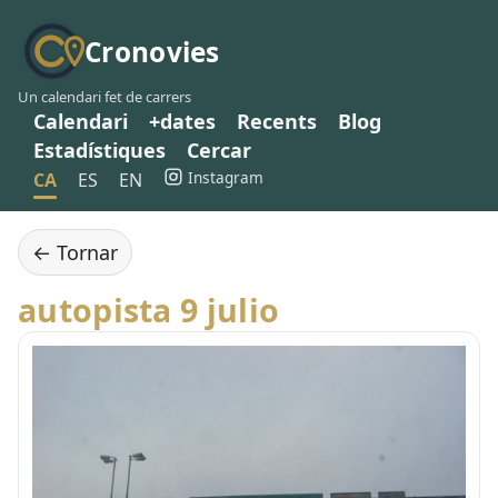
Cronovies
Un calendari fet de carrers
Calendari
+dates
Recents
Blog
Estadístiques
Cercar
Instagram
CA
ES
EN
← Tornar
autopista 9 julio