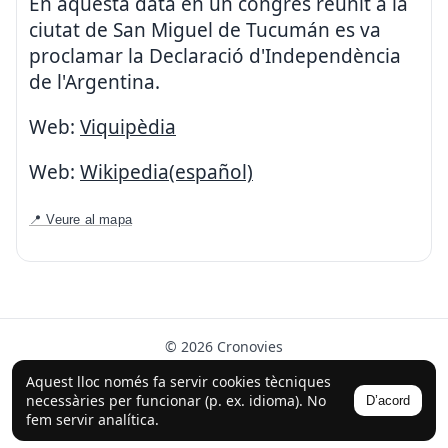
En aquesta data en un congrès reunit a la
ciutat de San Miguel de Tucumán es va
proclamar la Declaració d'Independència
de l'Argentina.
Web:
Viquipèdia
Web:
Wikipedia(español)
📍 Veure al mapa
© 2026 Cronovies
Història als carrers · Desenvolupat amb l’ajuda de la IA
Aquest lloc només fa servir cookies tècniques
(ChatGPT).
necessàries per funcionar (p. ex. idioma). No
D’acord
Segueix-nos a Instagram
fem servir analítica.