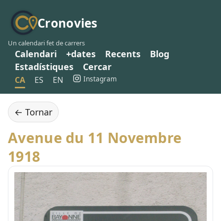
Cronovies
Un calendari fet de carrers
Calendari
+dates
Recents
Blog
Estadístiques
Cercar
Instagram
CA
ES
EN
← Tornar
Avenue du 11 Novembre
1918