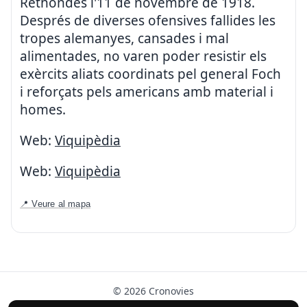
Rethondes l'11 de novembre de 1918.
Després de diverses ofensives fallides les
tropes alemanyes, cansades i mal
alimentades, no varen poder resistir els
exèrcits aliats coordinats pel general Foch
i reforçats pels americans amb material i
homes.
Web:
Viquipèdia
Web:
Viquipèdia
📍 Veure al mapa
© 2026 Cronovies