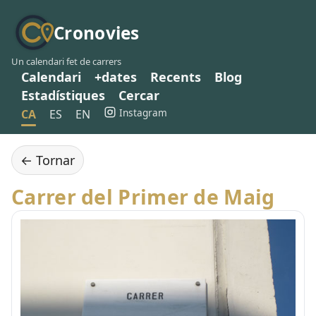
Cronovies
Un calendari fet de carrers
Calendari
+dates
Recents
Blog
Estadístiques
Cercar
Instagram
CA
ES
EN
← Tornar
Carrer del Primer de Maig