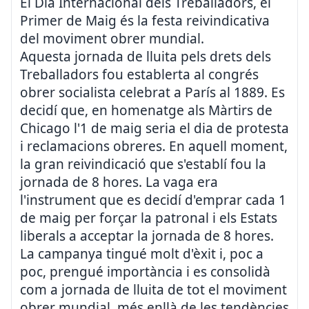
El Dia Internacional dels Treballadors, el
Primer de Maig és la festa reivindicativa
del moviment obrer mundial.
Aquesta jornada de lluita pels drets dels
Treballadors fou establerta al congrés
obrer socialista celebrat a París al 1889. Es
decidí que, en homenatge als Màrtirs de
Chicago l'1 de maig seria el dia de protesta
i reclamacions obreres. En aquell moment,
la gran reivindicació que s'establí fou la
jornada de 8 hores. La vaga era
l'instrument que es decidí d'emprar cada 1
de maig per forçar la patronal i els Estats
liberals a acceptar la jornada de 8 hores.
La campanya tingué molt d'èxit i, poc a
poc, prengué importància i es consolidà
com a jornada de lluita de tot el moviment
obrer mundial, més enllà de les tendències