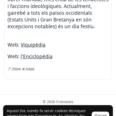
i faccions ideològiques. Actualment,
gairebé a tots els països occidentals
(Estats Units i Gran Bretanya en són
excepcions notables) és un dia festiu.
Web:
Viquipèdia
Web:
l'Enciclopèdia
📍 Veure al mapa
© 2026 Cronovies
Història als carrers · Desenvolupat amb l’ajuda de la IA
Aquest lloc només fa servir cookies tècniques
(ChatGPT).
necessàries per funcionar (p. ex. idioma). No
D’acord