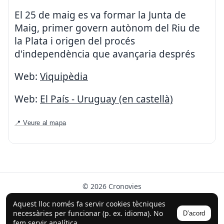
El 25 de maig es va formar la Junta de
Maig, primer govern autònom del Riu de
la Plata i origen del procés
d'independència que avançaria després
Web:
Viquipèdia
Web:
El País - Uruguay (en castellà)
📍 Veure al mapa
© 2026 Cronovies
Història als carrers · Desenvolupat amb l’ajuda de la IA
Aquest lloc només fa servir cookies tècniques
(ChatGPT).
necessàries per funcionar (p. ex. idioma). No
D’acord
Segueix-nos a Instagram
fem servir analítica.