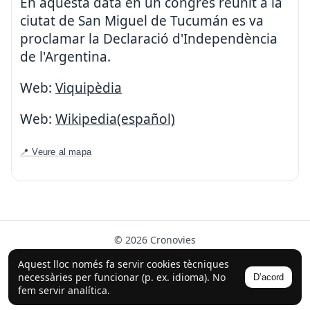
En aquesta data en un congrès reunit a la
ciutat de San Miguel de Tucumán es va
proclamar la Declaració d'Independència
de l'Argentina.
Web:
Viquipèdia
Web:
Wikipedia(español)
📍 Veure al mapa
© 2026 Cronovies
Història als carrers · Desenvolupat amb l’ajuda de la IA
Aquest lloc només fa servir cookies tècniques
(ChatGPT).
necessàries per funcionar (p. ex. idioma). No
D’acord
Segueix-nos a Instagram
fem servir analítica.