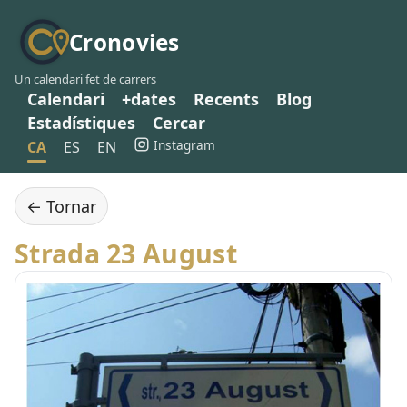
Cronovies
Un calendari fet de carrers
Calendari
+dates
Recents
Blog
Estadístiques
Cercar
Instagram
CA
ES
EN
← Tornar
Strada 23 August