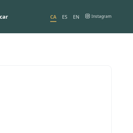
car
Instagram
CA
ES
EN