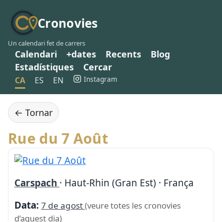
Cronovies
Un calendari fet de carrers
Calendari
+dates
Recents
Blog
Estadístiques
Cercar
Instagram
CA
ES
EN
← Tornar
Rue du 7 Août
Carspach
· Haut-Rhin (Gran Est) · França
Data:
7 de agost
(veure totes les cronovies
d’aquest dia)