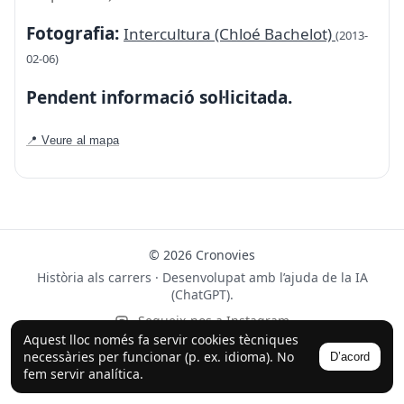
Fotografia:
Intercultura (Chloé Bachelot)
(2013-
02-06)
Pendent informació sol·licitada.
📍 Veure al mapa
© 2026 Cronovies
Història als carrers · Desenvolupat amb l’ajuda de la IA
(ChatGPT).
Segueix-nos a Instagram
Aquest lloc només fa servir cookies tècniques
necessàries per funcionar (p. ex. idioma). No
D’acord
fem servir analítica.