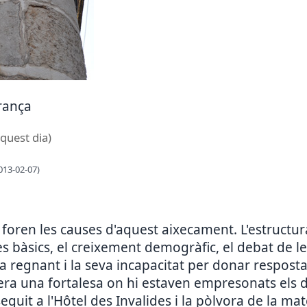
França
aquest dia)
013-02-07)
foren les causes d'aquest aixecament. L'estructura 
es bàsics, el creixement demogràfic, el debat de les
ia regnant i la seva incapacitat per donar resposta
a era una fortalesa on hi estaven empresonats els de
it a l'Hôtel des Invalides i la pòlvora de la mate