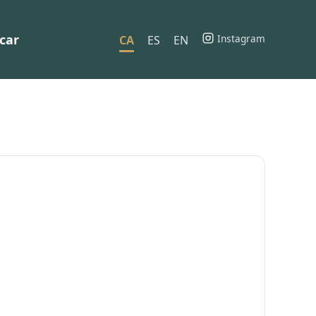
car
Instagram
CA
ES
EN