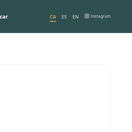
car
Instagram
CA
ES
EN