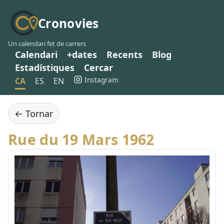
Cronovies
Un calendari fet de carrers
Calendari
+dates
Recents
Blog
Estadístiques
Cercar
Instagram
CA
ES
EN
← Tornar
Rue du 19 Mars 1962