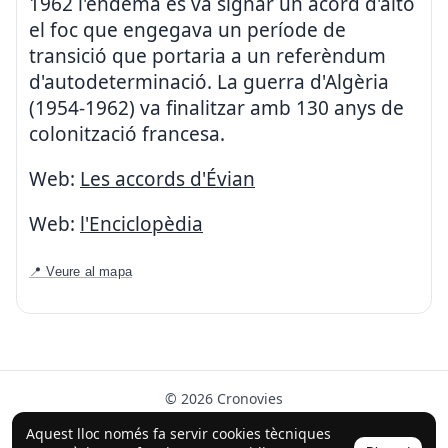
1962 l'endemà es va signar un acord d'alto
el foc que engegava un període de
transició que portaria a un referèndum
d'autodeterminació. La guerra d'Algèria
(1954-1962) va finalitzar amb 130 anys de
colonització francesa.
Web:
Les accords d'Évian
Web:
l'Enciclopèdia
📍 Veure al mapa
© 2026 Cronovies
Història als carrers · Desenvolupat amb l’ajuda de la IA
Aquest lloc només fa servir cookies tècniques
(ChatGPT).