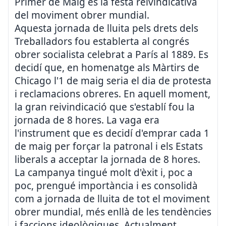
Primer de Maig és la festa reivindicativa
del moviment obrer mundial.
Aquesta jornada de lluita pels drets dels
Treballadors fou establerta al congrés
obrer socialista celebrat a París al 1889. Es
decidí que, en homenatge als Màrtirs de
Chicago l'1 de maig seria el dia de protesta
i reclamacions obreres. En aquell moment,
la gran reivindicació que s'establí fou la
jornada de 8 hores. La vaga era
l'instrument que es decidí d'emprar cada 1
de maig per forçar la patronal i els Estats
liberals a acceptar la jornada de 8 hores.
La campanya tingué molt d'èxit i, poc a
poc, prengué importància i es consolidà
com a jornada de lluita de tot el moviment
obrer mundial, més enllà de les tendències
i faccions ideològiques. Actualment,