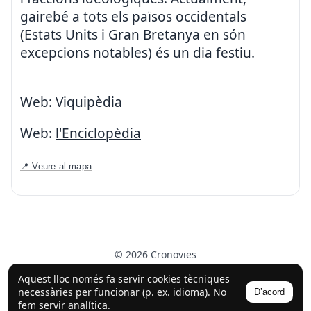
gairebé a tots els països occidentals
(Estats Units i Gran Bretanya en són
excepcions notables) és un dia festiu.
Web:
Viquipèdia
Web:
l'Enciclopèdia
📍 Veure al mapa
© 2026 Cronovies
Història als carrers · Desenvolupat amb l’ajuda de la IA
Aquest lloc només fa servir cookies tècniques
(ChatGPT).
necessàries per funcionar (p. ex. idioma). No
D’acord
Segueix-nos a Instagram
fem servir analítica.