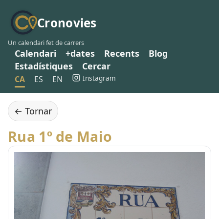
Cronovies
Un calendari fet de carrers
Calendari
+dates
Recents
Blog
Estadístiques
Cercar
Instagram
CA
ES
EN
← Tornar
Rua 1º de Maio