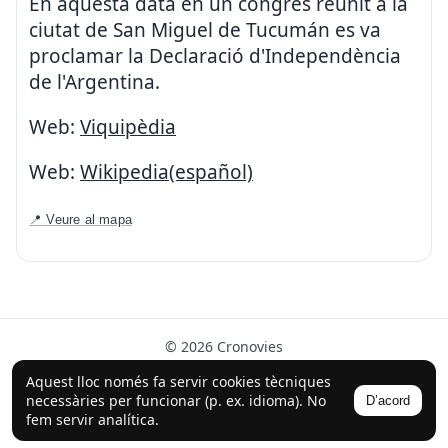
En aquesta data en un congrès reunit a la
ciutat de San Miguel de Tucumán es va
proclamar la Declaració d'Independència
de l'Argentina.
Web:
Viquipèdia
Web:
Wikipedia(español)
📍 Veure al mapa
© 2026 Cronovies
Història als carrers · Desenvolupat amb l’ajuda de la IA
Aquest lloc només fa servir cookies tècniques
(ChatGPT).
necessàries per funcionar (p. ex. idioma). No
D’acord
Segueix-nos a Instagram
fem servir analítica.