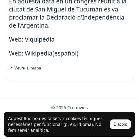
En aquesta data en un congrès reunit a la
ciutat de San Miguel de Tucumán es va
proclamar la Declaració d'Independència
de l'Argentina.
Web:
Viquipèdia
Web:
Wikipedia(español)
📍 Veure al mapa
© 2026 Cronovies
Història als carrers · Desenvolupat amb l’ajuda de la IA
Aquest lloc només fa servir cookies tècniques
(ChatGPT).
necessàries per funcionar (p. ex. idioma). No
D’acord
Segueix-nos a Instagram
fem servir analítica.