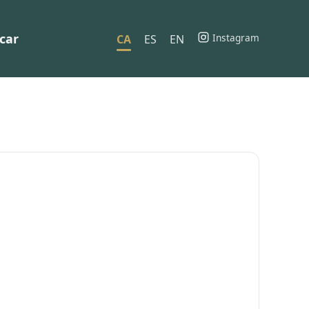
car
Instagram
CA
ES
EN