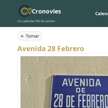
Cronovies
Calen
Un calendari fet de carrers
← Tornar
Avenida 28 Febrero