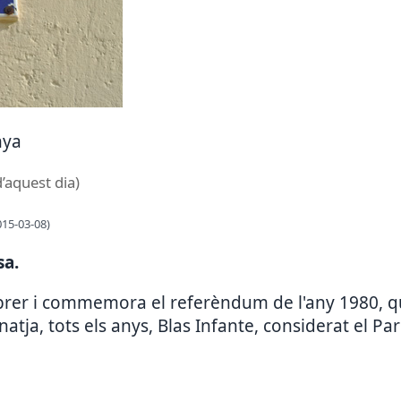
nya
d’aquest dia)
015-03-08)
sa.
febrer i commemora el referèndum de l'any 1980, q
ja, tots els anys, Blas Infante, considerat el Par