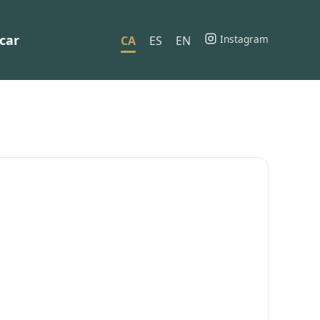
car
Instagram
CA
ES
EN