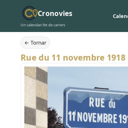
Cronovies
Calen
Un calendari fet de carrers
← Tornar
Rue du 11 novembre 1918