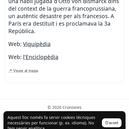
una hàbil jugada d'Otto von Bismarck dins
del context de la guerra francoprussiana,
un autèntic desastre per als francesos. A
París era destituït i es proclamava la 3a
República.
Web:
Viquipèdia
Web:
l'Enciclopèdia
📍 Veure al mapa
© 2026 Cronovies
Història als carrers · Desenvolupat amb l’ajuda de la IA
Aquest lloc només fa servir cookies tècniques
(ChatGPT).
necessàries per funcionar (p. ex. idioma). No
D’acord
Segueix-nos a Instagram
fem servir analítica.