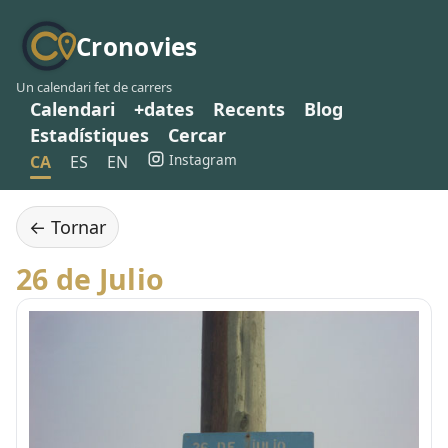
Cronovies
Un calendari fet de carrers
Calendari
+dates
Recents
Blog
Estadístiques
Cercar
Instagram
CA
ES
EN
← Tornar
26 de Julio