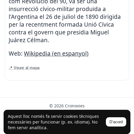
com Revolució del 90, va ser una
insurrecció cívico-militar produïda a
l'Argentina el 26 de juliol de 1890 dirigida
per la recentment formada Unió Cívica
contra el govern que presidia Miguel
Juárez Célman.
Web:
Wikipedia (en espanyol)
📍 Veure al mapa
© 2026 Cronovies
Història als carrers · Desenvolupat amb l’ajuda de la IA
Aquest lloc només fa servir cookies tècniques
(ChatGPT).
necessàries per funcionar (p. ex. idioma). No
D’acord
Segueix-nos a Instagram
fem servir analítica.