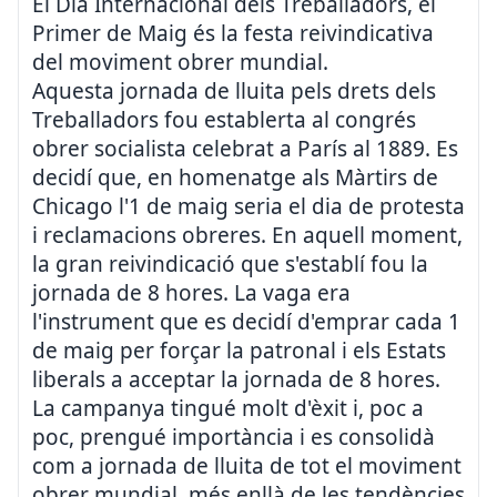
El Dia Internacional dels Treballadors, el
Primer de Maig és la festa reivindicativa
del moviment obrer mundial.
Aquesta jornada de lluita pels drets dels
Treballadors fou establerta al congrés
obrer socialista celebrat a París al 1889. Es
decidí que, en homenatge als Màrtirs de
Chicago l'1 de maig seria el dia de protesta
i reclamacions obreres. En aquell moment,
la gran reivindicació que s'establí fou la
jornada de 8 hores. La vaga era
l'instrument que es decidí d'emprar cada 1
de maig per forçar la patronal i els Estats
liberals a acceptar la jornada de 8 hores.
La campanya tingué molt d'èxit i, poc a
poc, prengué importància i es consolidà
com a jornada de lluita de tot el moviment
obrer mundial, més enllà de les tendències