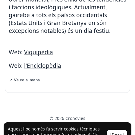
i faccions ideològiques. Actualment,
gairebé a tots els països occidentals
(Estats Units i Gran Bretanya en són
excepcions notables) és un dia festiu.
Web:
Viquipèdia
Web:
l'Enciclopèdia
📍 Veure al mapa
© 2026 Cronovies
Història als carrers · Desenvolupat amb l’ajuda de la IA
Aquest lloc només fa servir cookies tècniques
(ChatGPT).
necessàries per funcionar (p. ex. idioma). No
D’acord