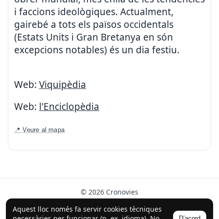
i faccions ideològiques. Actualment,
gairebé a tots els països occidentals
(Estats Units i Gran Bretanya en són
excepcions notables) és un dia festiu.
Web:
Viquipèdia
Web:
l'Enciclopèdia
📍 Veure al mapa
© 2026 Cronovies
Història als carrers · Desenvolupat amb l’ajuda de la IA
Aquest lloc només fa servir cookies tècniques
(ChatGPT).
necessàries per funcionar (p. ex. idioma). No
D’acord