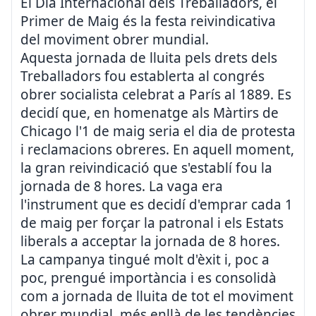
El Dia Internacional dels Treballadors, el
Primer de Maig és la festa reivindicativa
del moviment obrer mundial.
Aquesta jornada de lluita pels drets dels
Treballadors fou establerta al congrés
obrer socialista celebrat a París al 1889. Es
decidí que, en homenatge als Màrtirs de
Chicago l'1 de maig seria el dia de protesta
i reclamacions obreres. En aquell moment,
la gran reivindicació que s'establí fou la
jornada de 8 hores. La vaga era
l'instrument que es decidí d'emprar cada 1
de maig per forçar la patronal i els Estats
liberals a acceptar la jornada de 8 hores.
La campanya tingué molt d'èxit i, poc a
poc, prengué importància i es consolidà
com a jornada de lluita de tot el moviment
obrer mundial, més enllà de les tendències