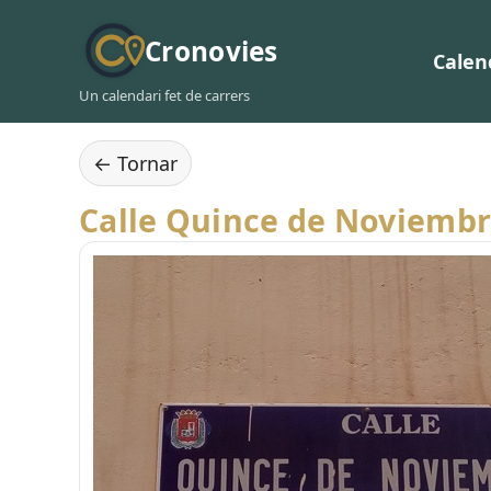
Cronovies
Calen
Un calendari fet de carrers
← Tornar
Calle Quince de Noviemb