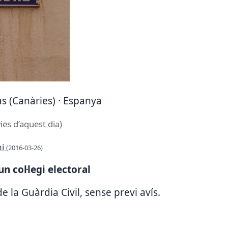
as (Canàries) · Espanya
ies d’aquest dia)
ni
(2016-03-26)
n col·legi electoral
e la Guàrdia Civil, sense previ avís.