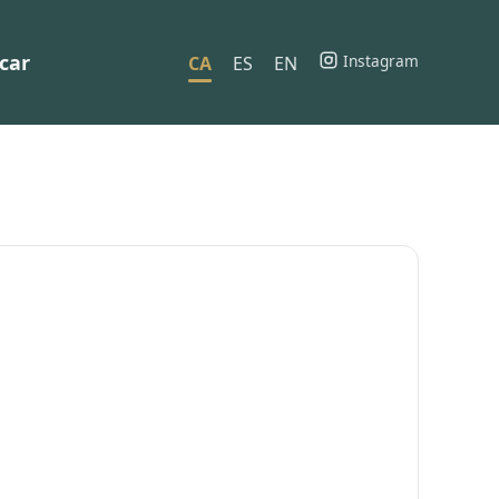
car
Instagram
CA
ES
EN