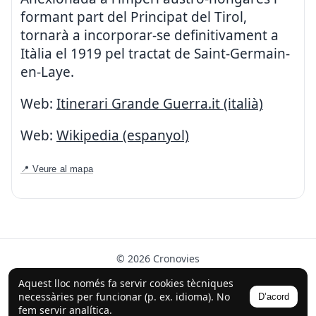
formant part del Principat del Tirol,
tornarà a incorporar-se definitivament a
Itàlia el 1919 pel tractat de Saint-Germain-
en-Laye.
Web:
Itinerari Grande Guerra.it (italià)
Web:
Wikipedia (espanyol)
📍 Veure al mapa
© 2026 Cronovies
Història als carrers · Desenvolupat amb l’ajuda de la IA
Aquest lloc només fa servir cookies tècniques
(ChatGPT).
necessàries per funcionar (p. ex. idioma). No
D’acord
Segueix-nos a Instagram
fem servir analítica.