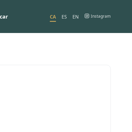
car
Instagram
CA
ES
EN