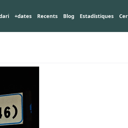
dari
+dates
Recents
Blog
Estadístiques
Cer