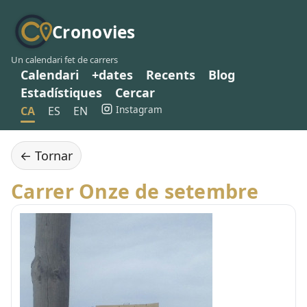
Cronovies
Un calendari fet de carrers
Calendari
+dates
Recents
Blog
Estadístiques
Cercar
Instagram
CA
ES
EN
← Tornar
Carrer Onze de setembre