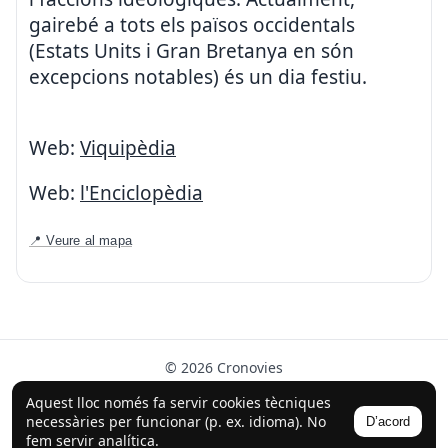
gairebé a tots els països occidentals
(Estats Units i Gran Bretanya en són
excepcions notables) és un dia festiu.
Web:
Viquipèdia
Web:
l'Enciclopèdia
📍 Veure al mapa
© 2026 Cronovies
Història als carrers · Desenvolupat amb l’ajuda de la IA
Aquest lloc només fa servir cookies tècniques
(ChatGPT).
necessàries per funcionar (p. ex. idioma). No
D’acord
fem servir analítica.
Segueix-nos a Instagram