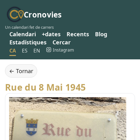
Cronovies
Un calendari fet de carrers
Calendari
+dates
Recents
Blog
Estadístiques
Cercar
Instagram
CA
ES
EN
← Tornar
Rue du 8 Mai 1945