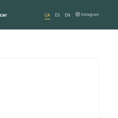
car
Instagram
CA
ES
EN