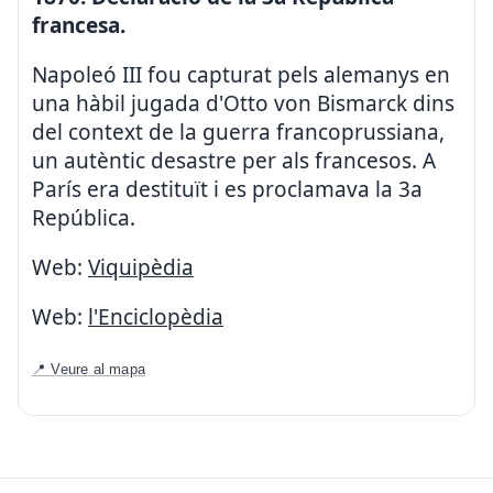
francesa.
Napoleó III fou capturat pels alemanys en
una hàbil jugada d'Otto von Bismarck dins
del context de la guerra francoprussiana,
un autèntic desastre per als francesos. A
París era destituït i es proclamava la 3a
República.
Web:
Viquipèdia
Web:
l'Enciclopèdia
📍 Veure al mapa