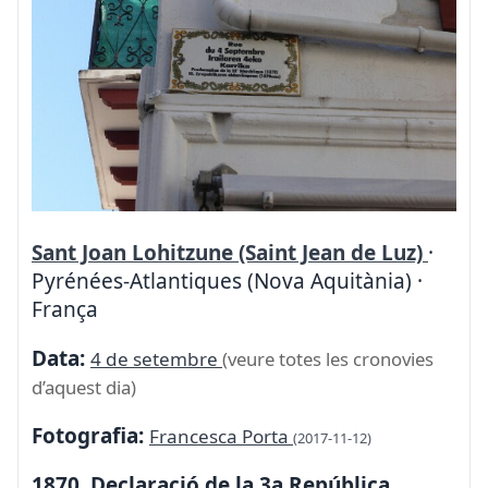
Sant Joan Lohitzune (Saint Jean de Luz)
·
Pyrénées-Atlantiques (Nova Aquitània) ·
França
Data:
4 de setembre
(veure totes les cronovies
d’aquest dia)
Fotografia:
Francesca Porta
(2017-11-12)
1870. Declaració de la 3a República