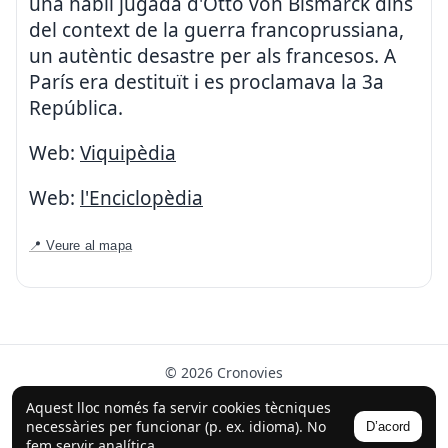
una hàbil jugada d'Otto von Bismarck dins
del context de la guerra francoprussiana,
un autèntic desastre per als francesos. A
París era destituït i es proclamava la 3a
República.
Web:
Viquipèdia
Web:
l'Enciclopèdia
📍 Veure al mapa
© 2026 Cronovies
Història als carrers · Desenvolupat amb l’ajuda de la IA
Aquest lloc només fa servir cookies tècniques
(ChatGPT).
necessàries per funcionar (p. ex. idioma). No
D’acord
Segueix-nos a Instagram
fem servir analítica.