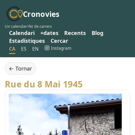
Cronovies
Un calendari fet de carrers
Calendari
+dates
Recents
Blog
Estadístiques
Cercar
Instagram
CA
ES
EN
← Tornar
Rue du 8 Mai 1945