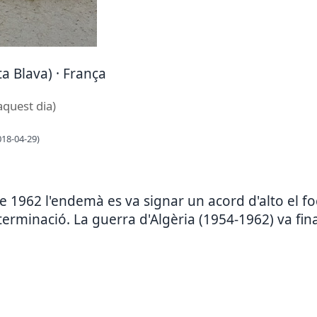
a Blava) · França
aquest dia)
018-04-29)
de 1962 l'endemà es va signar un acord d'alto el 
rminació. La guerra d'Algèria (1954-1962) va fina