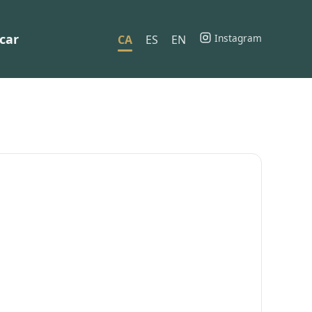
car
Instagram
CA
ES
EN