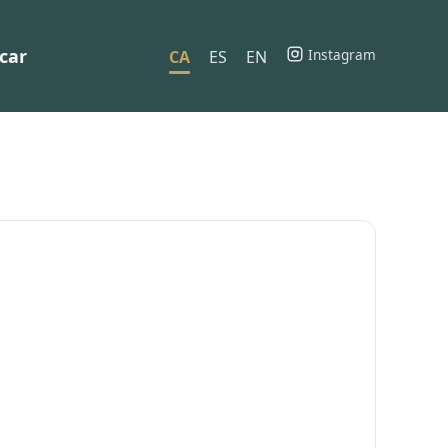
car
Instagram
CA
ES
EN