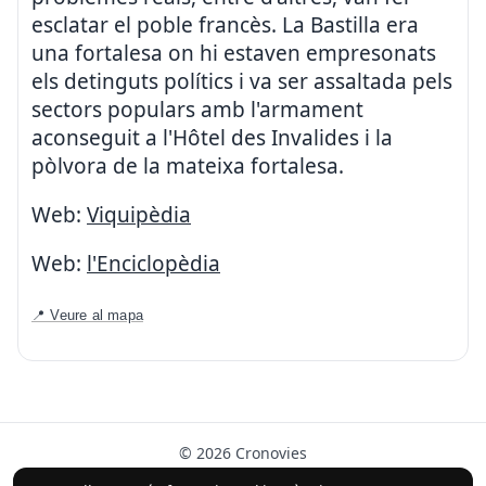
esclatar el poble francès. La Bastilla era
una fortalesa on hi estaven empresonats
els detinguts polítics i va ser assaltada pels
sectors populars amb l'armament
aconseguit a l'Hôtel des Invalides i la
pòlvora de la mateixa fortalesa.
Web:
Viquipèdia
Web:
l'Enciclopèdia
📍 Veure al mapa
© 2026 Cronovies
Història als carrers · Desenvolupat amb l’ajuda de la IA