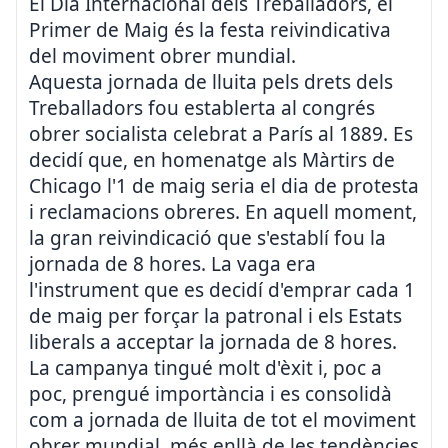
El Dia Internacional dels Treballadors, el
Primer de Maig és la festa reivindicativa
del moviment obrer mundial.
Aquesta jornada de lluita pels drets dels
Treballadors fou establerta al congrés
obrer socialista celebrat a París al 1889. Es
decidí que, en homenatge als Màrtirs de
Chicago l'1 de maig seria el dia de protesta
i reclamacions obreres. En aquell moment,
la gran reivindicació que s'establí fou la
jornada de 8 hores. La vaga era
l'instrument que es decidí d'emprar cada 1
de maig per forçar la patronal i els Estats
liberals a acceptar la jornada de 8 hores.
La campanya tingué molt d'èxit i, poc a
poc, prengué importància i es consolidà
com a jornada de lluita de tot el moviment
obrer mundial, més enllà de les tendències