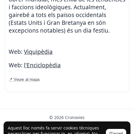
i faccions ideològiques. Actualment,
gairebé a tots els països occidentals
(Estats Units i Gran Bretanya en són
excepcions notables) és un dia festiu.
Web:
Viquipèdia
Web:
l'Enciclopèdia
📍 Veure al mapa
© 2026 Cronovies
Història als carrers · Desenvolupat amb l’ajuda de la IA
Aquest lloc només fa servir cookies tècniques
(ChatGPT).
necessàries per funcionar (p. ex. idioma). No
D’acord