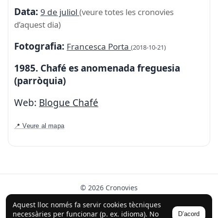
Data:
9 de juliol
(veure totes les cronovies
d’aquest dia)
Fotografia:
Francesca Porta
(2018-10-21)
1985. Chafé es anomenada freguesia
(parròquia)
Web:
Blogue Chafé
📍 Veure al mapa
© 2026 Cronovies
Història als carrers · Desenvolupat amb l’ajuda de la IA
Aquest lloc només fa servir cookies tècniques
(ChatGPT).
necessàries per funcionar (p. ex. idioma). No
D’acord