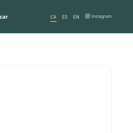
car
Instagram
CA
ES
EN