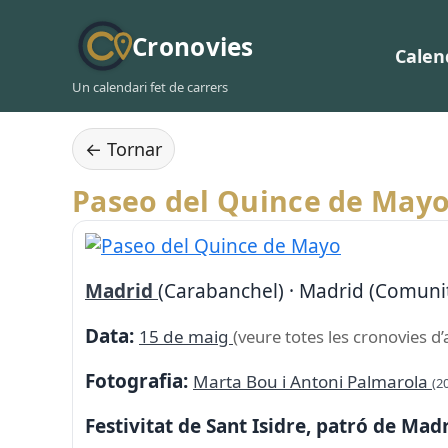
Cronovies
Calen
Un calendari fet de carrers
← Tornar
Paseo del Quince de May
Madrid
(Carabanchel) · Madrid (Comuni
Data:
15 de maig
(veure totes les cronovies d’
Fotografia:
Marta Bou i Antoni Palmarola
(2
Festivitat de Sant Isidre, patró de Madr