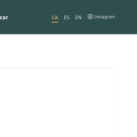
car
Instagram
CA
ES
EN