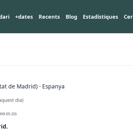
dari
+dates
Recents
Blog
Estadístiques
Cer
o
tat de Madrid) · Espanya
aquest dia)
009-05-20)
id.