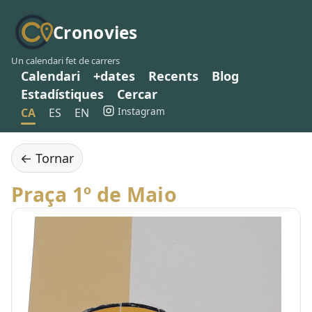
Cronovies
Un calendari fet de carrers
Calendari
+dates
Recents
Blog
Estadístiques
Cercar
Instagram
CA
ES
EN
← Tornar
Praça 1º de Maio