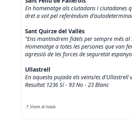
Sant Feliu de Pallerols
En homenatge als ciutadans i ciutadanes que
dret a vot pel referèndum d'autodetermina
Sant Quirze del Vallès
"Ens mantindrem fidels per sempre més al s
Homenatge a totes les persones que van fer 
agressió de les forces de seguretat espanyol
Ullastrell
En aquesta pujada els veïns/es d'Ullastrell 
Resultat 1236 Sí - 93 No - 23 Blanc
📍 Veure al mapa