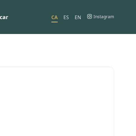
car
Instagram
CA
ES
EN