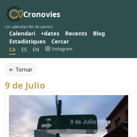
Cronovies
Un calendari fet de carrers
Calendari
+dates
Recents
Blog
Estadístiques
Cercar
Instagram
CA
ES
EN
← Tornar
9 de Julio