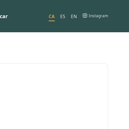
car
Instagram
CA
ES
EN