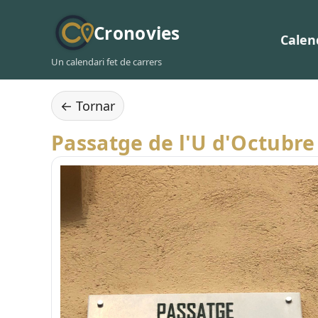
Cronovies
Calen
Un calendari fet de carrers
← Tornar
Passatge de l'U d'Octubre