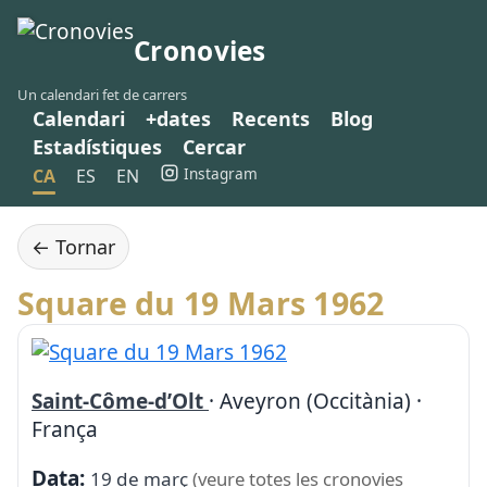
Cronovies
Un calendari fet de carrers
Calendari
+dates
Recents
Blog
Estadístiques
Cercar
Instagram
CA
ES
EN
← Tornar
Square du 19 Mars 1962
Saint-Côme-d’Olt
· Aveyron (Occitània) ·
França
Data:
19 de març
(veure totes les cronovies