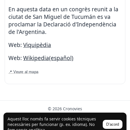
En aquesta data en un congrès reunit a la
ciutat de San Miguel de Tucumán es va
proclamar la Declaració d'Independència
de l'Argentina.
Web:
Viquipèdia
Web:
Wikipedia(español)
📍 Veure al mapa
© 2026 Cronovies
Història als carrers · Desenvolupat amb l’ajuda de la IA
Aquest lloc només fa servir cookies tècniques
(ChatGPT).
necessàries per funcionar (p. ex. idioma). No
D’acord
Segueix-nos a Instagram
fem servir analítica.