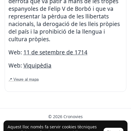
derrota que va patir a mans de les tropes
espanyoles de Felip V de Borbó i que va
representar la pèrdua de les llibertats
nacionals, la derogació de les lleis pròpies
del país i la prohibició de la llengua i
cultura pròpies.
Web:
11 de setembre de 1714
Web:
Viquipèdia
📍 Veure al mapa
© 2026 Cronovies
Història als carrers · Desenvolupat amb l’ajuda de la IA
Aquest lloc només fa servir cookies tècniques
(ChatGPT).