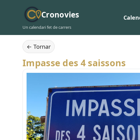
Cronovies
Calen
Un calendari fet de carrers
← Tornar
Impasse des 4 saissons