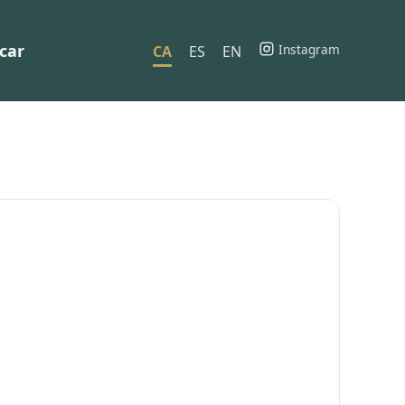
car
Instagram
CA
ES
EN