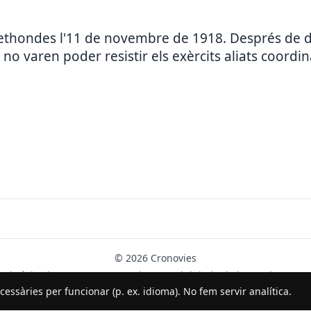
Rethondes l'11 de novembre de 1918. Després de di
o varen poder resistir els exèrcits aliats coordina
© 2026 Cronovies
Història als carrers · Desenvolupat amb l’ajuda de la IA (ChatGPT).
essàries per funcionar (p. ex. idioma). No fem servir analítica.
Segueix-nos a Instagram