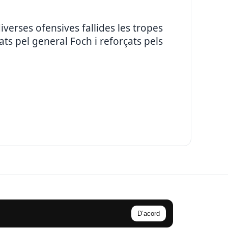
verses ofensives fallides les tropes
ts pel general Foch i reforçats pels
D’acord