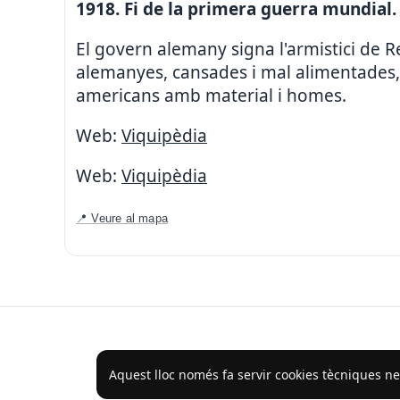
1918. Fi de la primera guerra mundial.
El govern alemany signa l'armistici de 
alemanyes, cansades i mal alimentades, n
americans amb material i homes.
Web:
Viquipèdia
Web:
Viquipèdia
📍 Veure al mapa
Aquest lloc només fa servir cookies tècniques nec