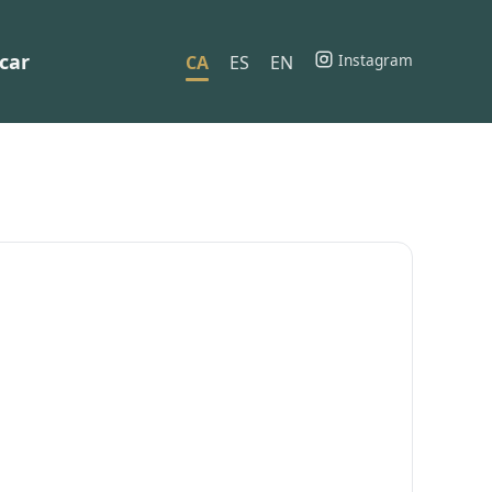
car
Instagram
CA
ES
EN