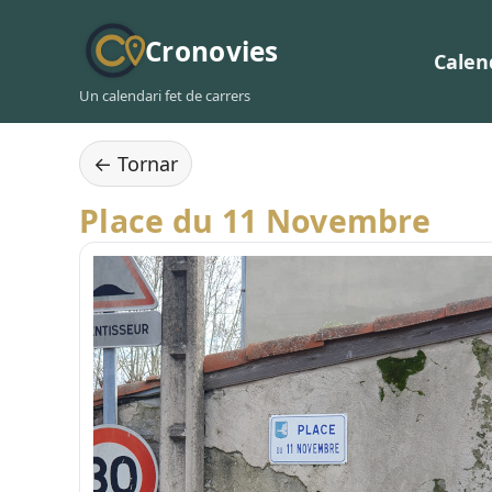
Cronovies
Calen
Un calendari fet de carrers
← Tornar
Place du 11 Novembre